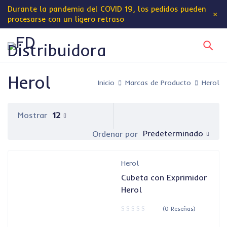
Durante la pandemia del
COVID 19
, los pedidos pueden
procesarse con un ligero retraso
Herol
Inicio
Marcas de Producto
Herol
Mostrar
12
Predeterminado
Ordenar por
Herol
Cubeta con Exprimidor
Herol
(0 Reseñas)