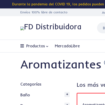
Durante la pandemia del
COVID 19
, los pedidos pueden
Envíos 100%
libre de contacto
A
Productos
MercadoLibre
Aromatizantes
Los más v
Categorías
Baño
Aromatizante Liquido Aroma
Aromatizant