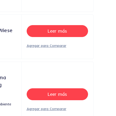
Wiese
Leer más
oma
g
Leer más
mbiente