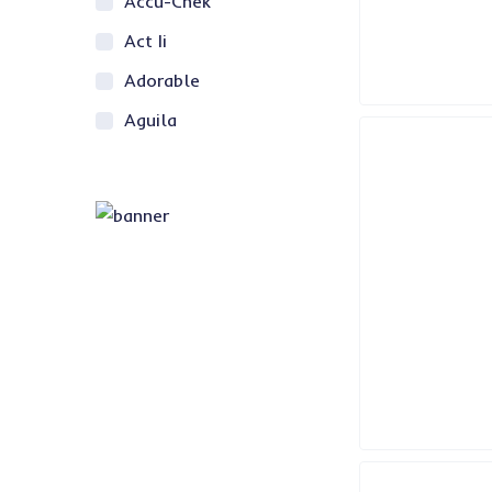
Accu-Chek
Act Ii
Adorable
Aguila
Air Wick
AJAX
ALEn
Alex
Alfra
Alpura
Altamira
Ambiderm
Apsa