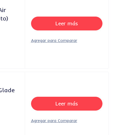
ir
to)
Leer más
Glade
Leer más