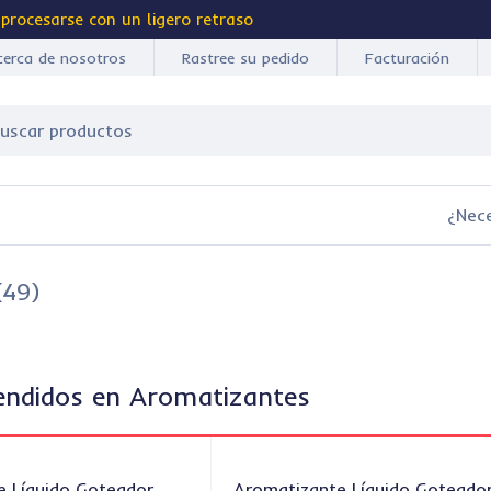
 procesarse con un ligero retraso
cerca de nosotros
Rastree su pedido
Facturación
¿Nec
(49)
endidos en Aromatizantes
e Líquido Goteador
Aromatizante Líquido Goteado