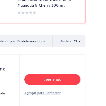
Magnolia & Cherry 300 ml
400 ml
Predeterminado
Mostrar
12
denar por
oma
Leer más
ada.