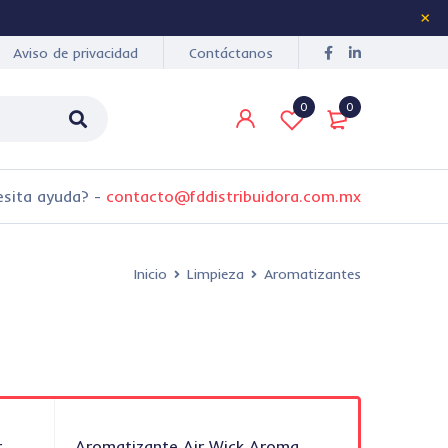
Aviso de privacidad
Contáctanos
0
0
esita ayuda?
-
contacto@fddistribuidora.com.mx
Inicio
Limpieza
Aromatizantes
r
Aromatizante Air Wick Aroma
Aromati