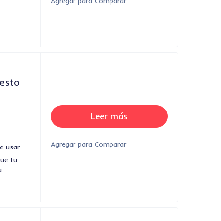
esto
Leer más
de usar
que tu
a