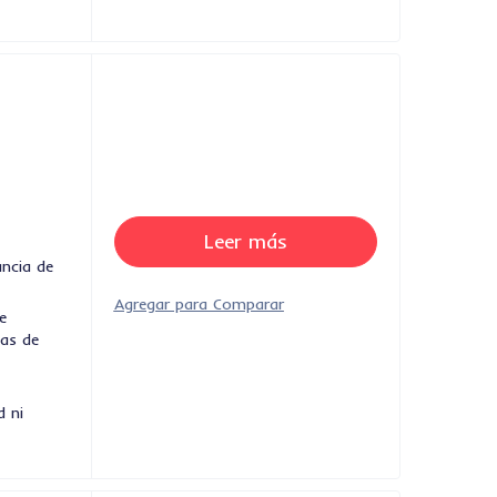
a
Leer más
ancia de
e
nas de
e
d ni