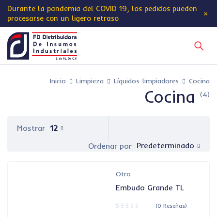
Durante la pandemia del
COVID 19
, los pedidos pueden
procesarse con un ligero retraso
Inicio
Limpieza
Líquidos limpiadores
Cocina
Cocina
(4)
Mostrar
12
Predeterminado
Ordenar por
Otro
Embudo Grande TL
(0 Reseñas)