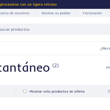
 procesarse con un ligero retraso
cerca de nosotros
Rastree su pedido
Facturación
¿Nec
tantáneo
(2)
In
O
Mostrar solo productos en oferta