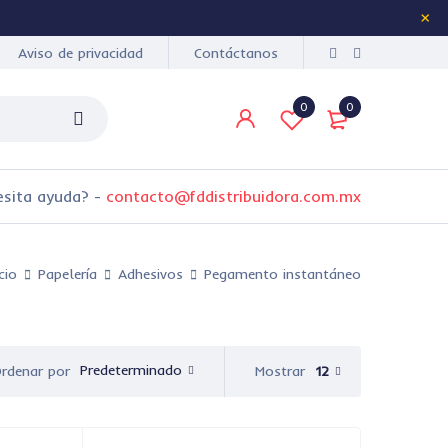
Aviso de privacidad
Contáctanos
0
0
esita ayuda?
-
contacto@fddistribuidora.com.mx
icio
Papelería
Adhesivos
Pegamento instantáneo
Predeterminado
Mostrar
12
rdenar por