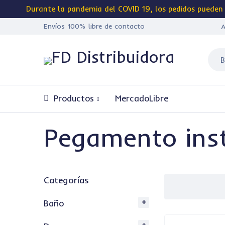
Durante la pandemia del
COVID 19
, los pedidos pueden
Envíos 100%
libre de contacto
A
Productos
MercadoLibre
Pegamento ins
Categorías
Baño