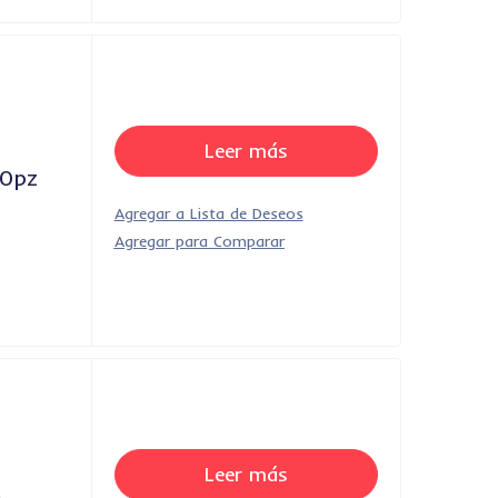
Leer más
00pz
Leer más