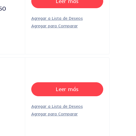
Leer más
/50
Leer más