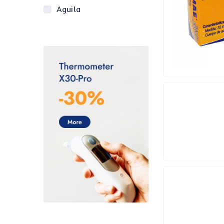
Aguila
Air Wick
AJAX
ALEn
Alex
Alfra
Alpura
Altamira
Ambiderm
Apsa
Aquagel
Aqualimp