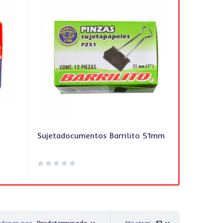
Sujetadocumentos Barrilito 51mm
Clip Es
Predeterminado