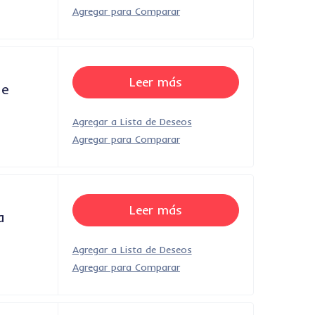
Leer más
ae
Leer más
a