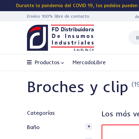
Durante la pandemia del
COVID 19
, los pedidos pueden
Envíos 100%
libre de contacto
A
Productos
MercadoLibre
Broches y clip
(1
Los más ve
Categorías
Baño