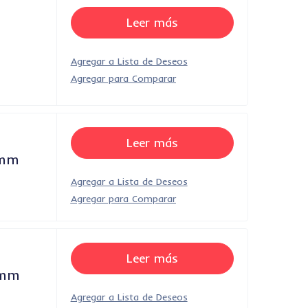
Leer más
o
Leer más
9mm
Leer más
2mm