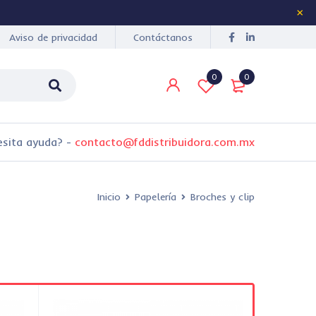
Aviso de privacidad
Contáctanos
0
0
esita ayuda?
-
contacto@fddistribuidora.com.mx
Inicio
Papelería
Broches y clip