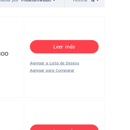
Mostrar
12
denar por
Leer más
100