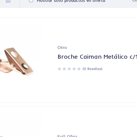
Or
Mostrar solo productos en oferta
Otro
Broche Caiman Metálico c/
(0 Reseñas)
Full Ofiss