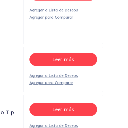
0
Leer más
Leer más
o Tip