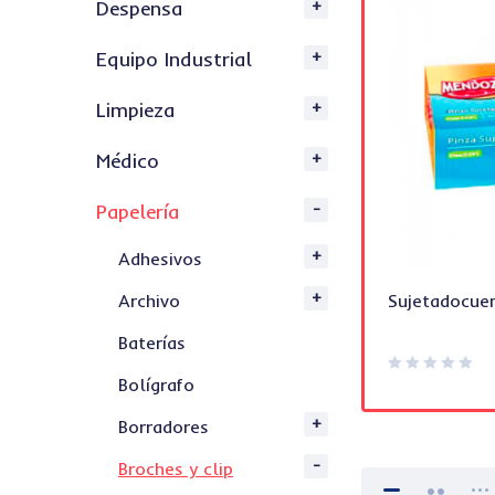
Despensa
Equipo Industrial
Limpieza
Médico
Papelería
Adhesivos
Tabla Metalica Agarrapapel Carta
Archivo
Sujetadocu
MAE
Baterías
Bolígrafo
Borradores
Broches y clip