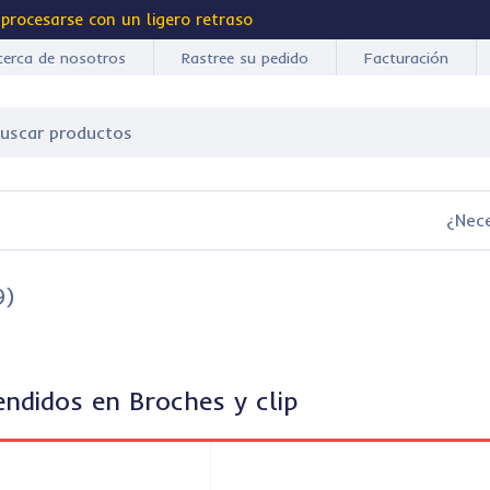
 procesarse con un ligero retraso
cerca de nosotros
Rastree su pedido
Facturación
¿Nec
9)
ndidos en Broches y clip