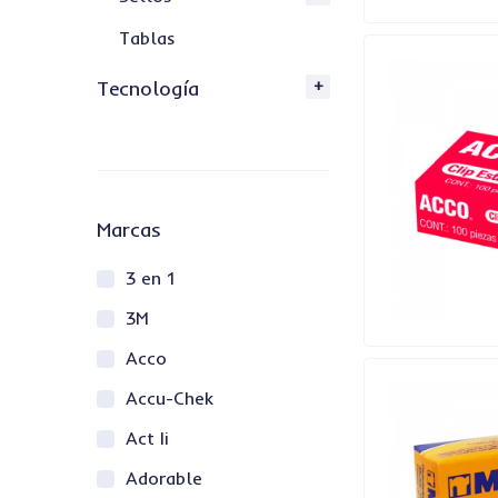
Tablas
Tecnología
Marcas
3 en 1
3M
Acco
Accu-Chek
Act Ii
Adorable