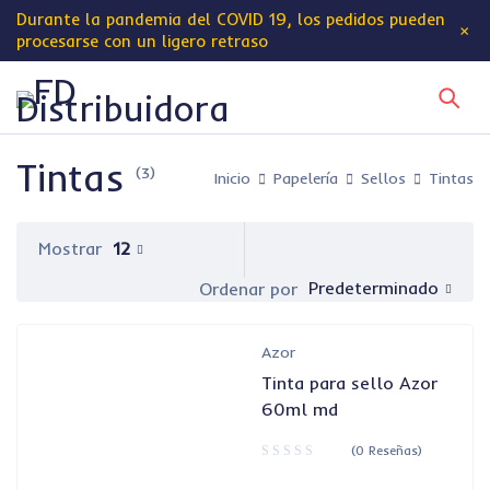
Durante la pandemia del
COVID 19
, los pedidos pueden
procesarse con un ligero retraso
Tintas
(3)
Inicio
Papelería
Sellos
Tintas
Mostrar
12
Predeterminado
Ordenar por
Azor
Tinta para sello Azor
60ml md
(0 Reseñas)