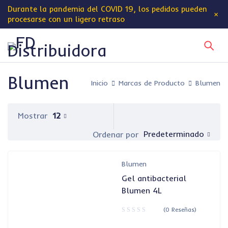
Durante la pandemia del
COVID 19
, los pedidos pueden
procesarse con un ligero retraso
Blumen
Inicio
Marcas de Producto
Blumen
Mostrar
12
Predeterminado
Ordenar por
Blumen
Gel antibacterial
Blumen 4L
(0 Reseñas)